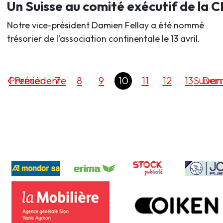
Un Suisse au comité exécutif de la 
Notre vice-président Damien Fellay a été nommé
trésorier de l'association continentale le 13 avril.
Premier
Précédente
7
8
9
10
11
12
13
Suivan
Dern