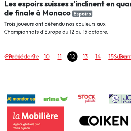
Les espoirs suisses s'inclinent en qua
de finale à Monaco
Espoirs
Trois joueurs ont défendu nos couleurs aux
Championnats d'Europe du 12 au 15 octobre.
Premier
Précédente
9
10
11
12
13
14
15
Suivan
Dern