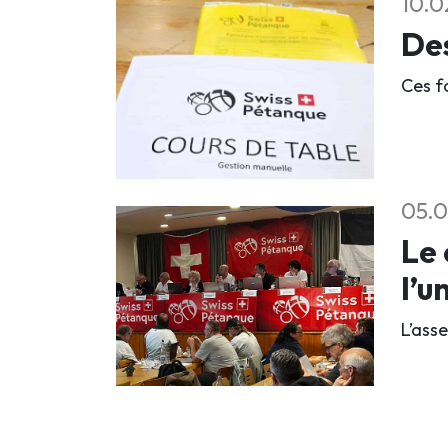
10.0
Des
Ces f
05.0
Le 
l’u
L’ass