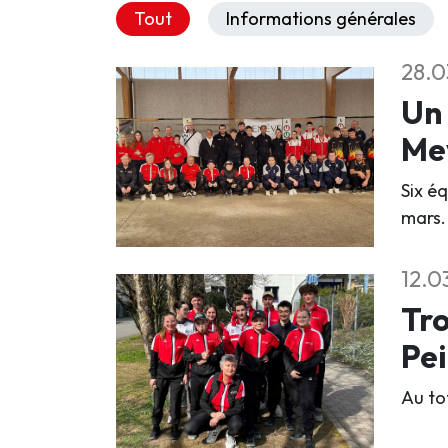
Tout
Informations générales
28.0
Un 
Me
Six é
mars.
12.0
Tro
Pei
Au tot