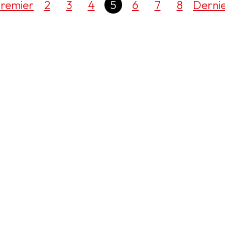
remier
2
3
4
5
6
7
8
Derni