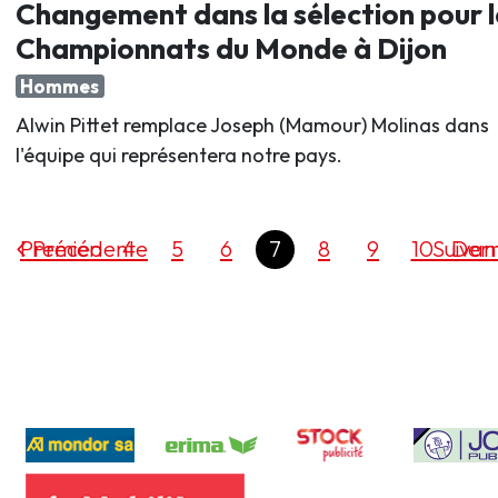
Changement dans la sélection pour l
Championnats du Monde à Dijon
Hommes
Alwin Pittet remplace Joseph (Mamour) Molinas dans
l'équipe qui représentera notre pays.
Premier
Précédente
4
5
6
7
8
9
10
Suivan
Dern