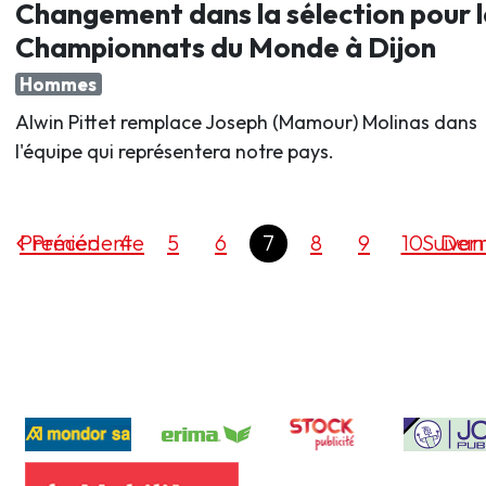
Changement dans la sélection pour l
Championnats du Monde à Dijon
Hommes
Alwin Pittet remplace Joseph (Mamour) Molinas dans
l'équipe qui représentera notre pays.
Premier
Précédente
4
5
6
7
8
9
10
Suivan
Dern