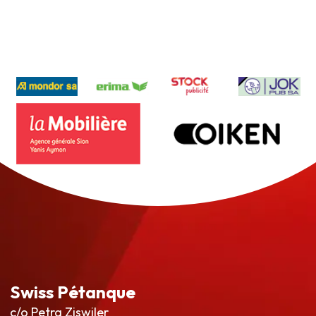
Swiss Pétanque
c/o Petra Ziswiler