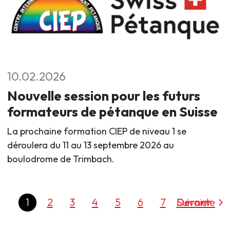
10.02.2026
Nouvelle session pour les futurs
formateurs de pétanque en Suisse
La prochaine formation CIEP de niveau 1 se
déroulera du 11 au 13 septembre 2026 au
boulodrome de Trimbach.
1
2
3
4
5
6
7
Dernier
Suivante