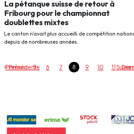
La pétanque suisse de retour à
Fribourg pour le championnat
doublettes mixtes
Le canton n'avait plus accueilli de compétition nation
depuis de nombreuses années.
Premier
Précédente
5
6
7
8
9
10
11
Suivan
Dern