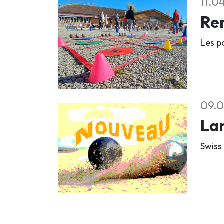
11.0
Ren
Les pa
09.0
La
Swiss