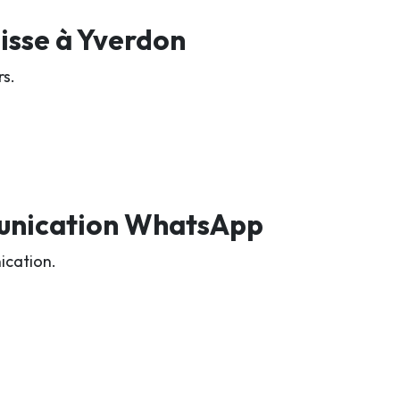
isse à Yverdon
rs.
unication WhatsApp
ication.