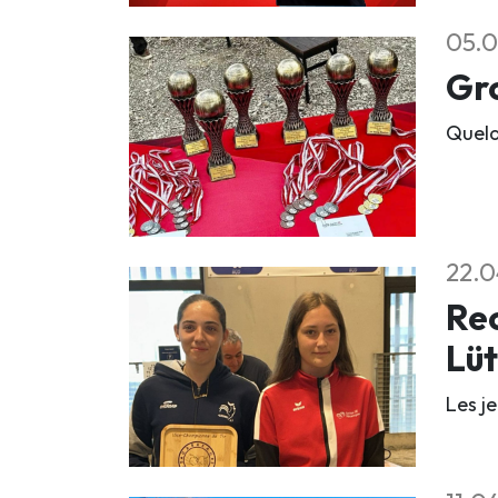
05.0
Gro
Quelq
22.0
Rec
Lü
Les j