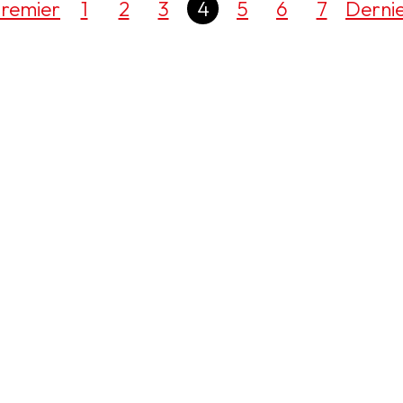
remier
1
2
3
4
5
6
7
Derni