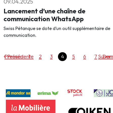
09.04.2025
Lancement d’une chaîne de
communication WhatsApp
Swiss Pétanque se dote d’un outil supplémentaire de
communication.
Premier
Précédente
1
2
3
4
5
6
7
Suivan
Dern