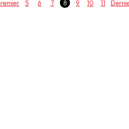
remier
5
6
7
8
9
10
11
Derni