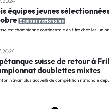
7.2024
is équipes jeunes sélectionnée
tobre
Equipes nationales
isse est championne continentale en titre chez les junio
7.2024
pétanque suisse de retour à Fri
ampionnat doublettes mixtes
nton n'avait plus accueilli de compétition nationale de