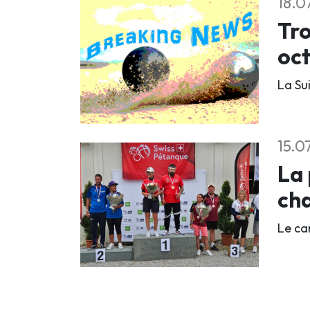
18.0
Tro
oc
La Su
15.0
La 
ch
Le ca