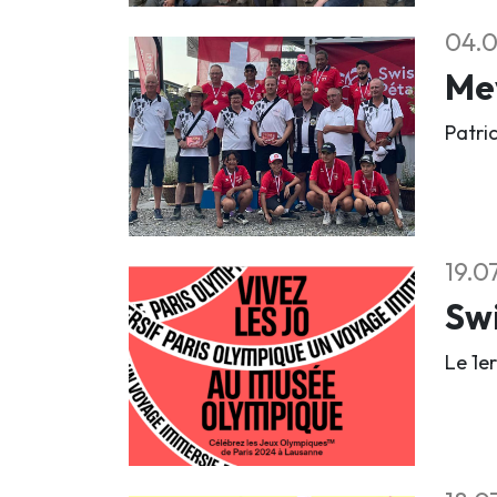
04.
Mey
Patri
19.0
Sw
Le 1e