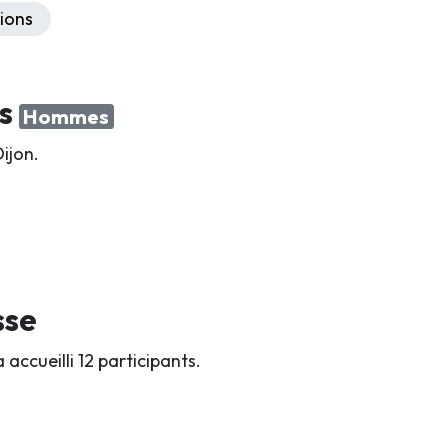
ions
rs
Hommes
ijon.
sse
accueilli 12 participants.