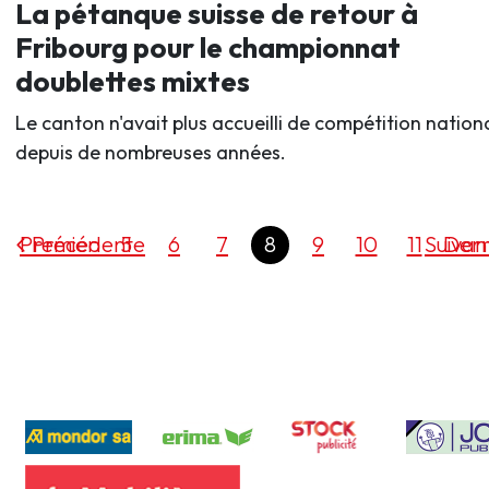
La pétanque suisse de retour à
Fribourg pour le championnat
doublettes mixtes
Le canton n'avait plus accueilli de compétition nation
depuis de nombreuses années.
Premier
Précédente
5
6
7
8
9
10
11
Suivan
Dern