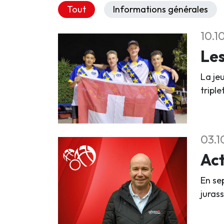
Tout
Informations générales
10.1
Les
La je
tripl
03.1
Act
En se
jurass