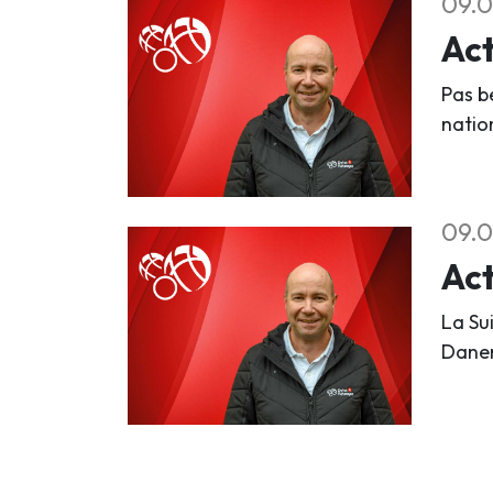
09.0
Act
Pas b
natio
09.0
Act
La Su
Danem