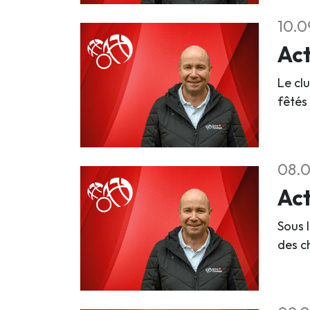
10.0
Act
Le cl
fêtés
08.0
Act
Sous l
des c