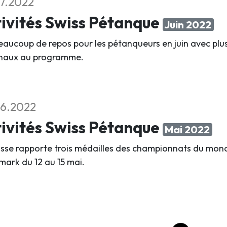
7.2022
ivités Swiss Pétanque
Juin 2022
eaucoup de repos pour les pétanqueurs en juin avec pl
naux au programme.
6.2022
ivités Swiss Pétanque
Mai 2022
isse rapporte trois médailles des championnats du monde
ark du 12 au 15 mai.