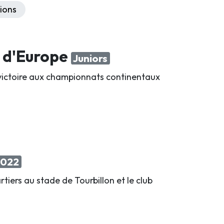
ions
s d'Europe
Juniors
a victoire aux championnats continentaux
2022
tiers au stade de Tourbillon et le club