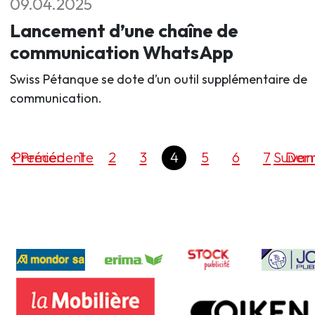
09.04.2025
Lancement d’une chaîne de
communication WhatsApp
Swiss Pétanque se dote d’un outil supplémentaire de
communication.
Premier
Précédente
1
2
3
4
5
6
7
Suivan
Dern