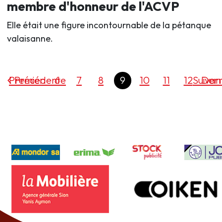
membre d'honneur de l'ACVP
Elle était une figure incontournable de la pétanque
valaisanne.
Premier
Précédente
6
7
8
9
10
11
12
Suivan
Dern