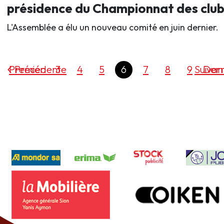
présidence du Championnat des club
L'Assemblée a élu un nouveau comité en juin dernier.
Premier
Précédente
3
4
5
6
7
8
9
Suivan
Dern