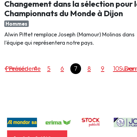
Changement dans la sélection pour l
Championnats du Monde à Dijon
Hommes
Alwin Pittet remplace Joseph (Mamour) Molinas dans
l'équipe qui représentera notre pays.
Premier
Précédente
4
5
6
7
8
9
10
Suivan
Dern