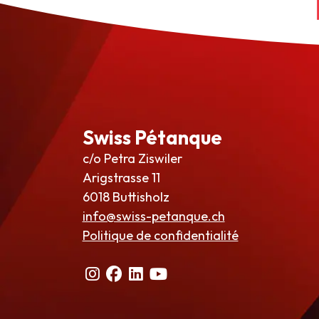
Swiss Pétanque
c/o Petra Ziswiler
Arigstrasse 11
6018 Buttisholz
info@swiss-petanque.ch
Politique de confidentialité