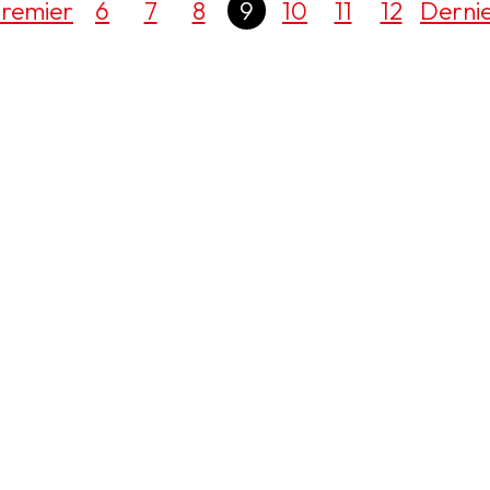
remier
6
7
8
9
10
11
12
Derni