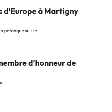
s d'Europe à Martigny
la pétanque suisse.
 membre d'honneur de
e.