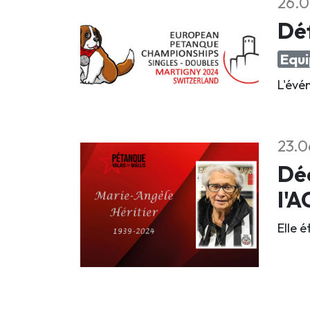
26.0
Déf
Equi
L'évé
23.0
Déc
l'
Elle 