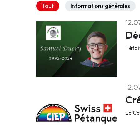
Tout
Informations générales
12.0
Déc
Il éta
12.0
Cré
Le Ce