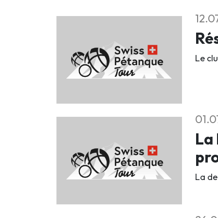
12.0
Rés
Le clu
01.0
La 
pr
La deu