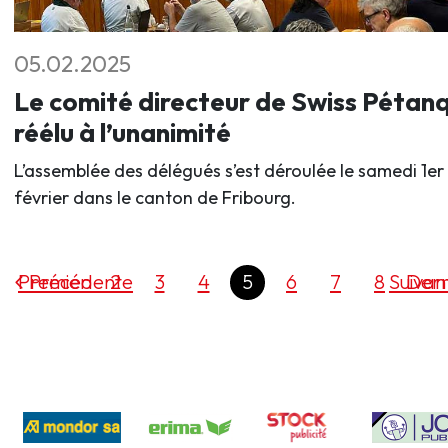
05.02.2025
Le comité directeur de Swiss Pétan
réélu à l’unanimité
L’assemblée des délégués s’est déroulée le samedi 1er
février dans le canton de Fribourg.
Premier
Précédente
2
3
4
5
6
7
8
Suivan
Dern