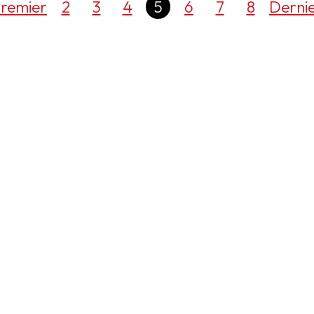
remier
2
3
4
5
6
7
8
Derni