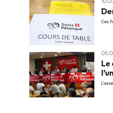
10.0
Des
Ces f
05.0
Le 
l’u
L’ass