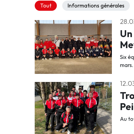
Tout
Informations générales
28.0
Un 
Me
Six é
mars.
12.0
Tro
Pei
Au tot