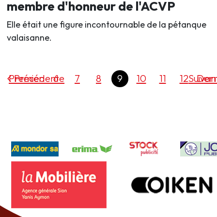
membre d'honneur de l'ACVP
Elle était une figure incontournable de la pétanque
valaisanne.
Premier
Précédente
6
7
8
9
10
11
12
Suivan
Dern