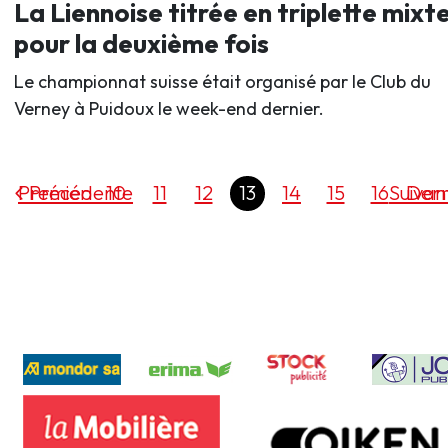
La Liennoise titrée en triplette mixt
pour la deuxième fois
Le championnat suisse était organisé par le Club du
Verney à Puidoux le week-end dernier.
Premier
Précédente
10
11
12
13
14
15
16
Suivan
Dern