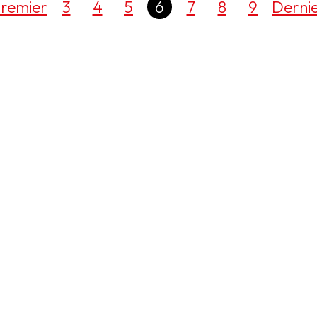
remier
3
4
5
6
7
8
9
Derni