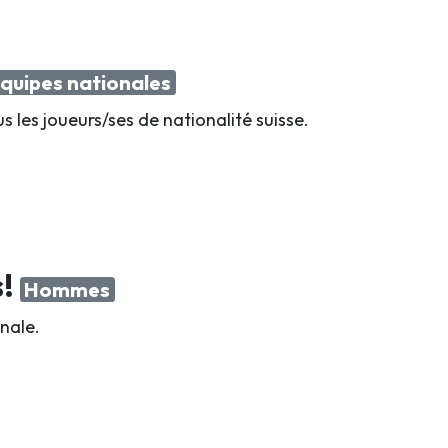
quipes nationales
us les joueurs/ses de nationalité suisse.
s!
Hommes
nale.