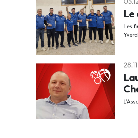
03.1
Le 
Les f
Yverd
28.1
Lau
Ch
L'Ass