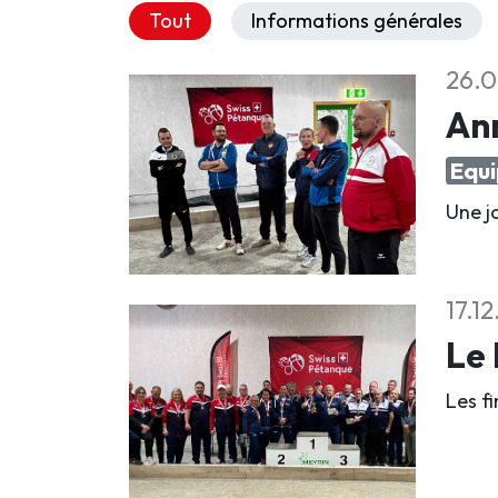
Tout
Informations générales
26.0
An
Equi
Une jo
17.1
Le 
Les f