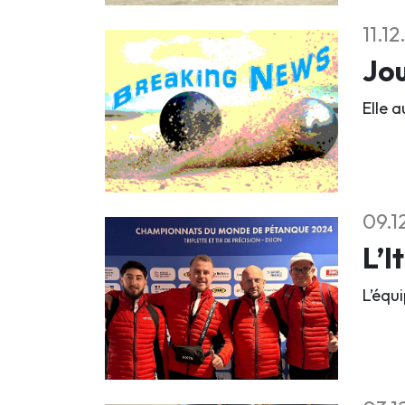
11.1
Jou
Elle a
09.1
L’I
L’équ