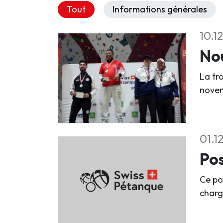
Tout
Informations générales
10.1
Nou
La tr
nove
01.1
Pos
Ce po
charg