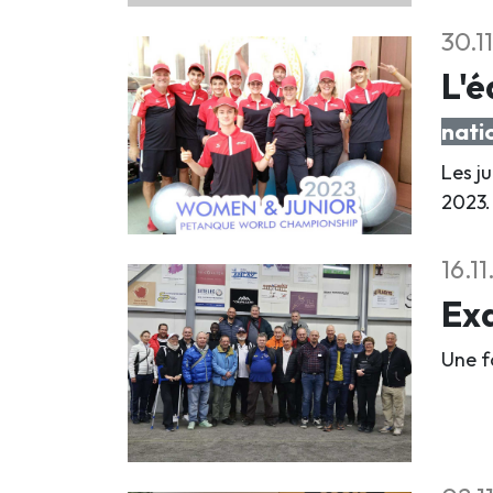
30.1
L'é
nati
Les j
2023.
16.1
Exa
Une fo