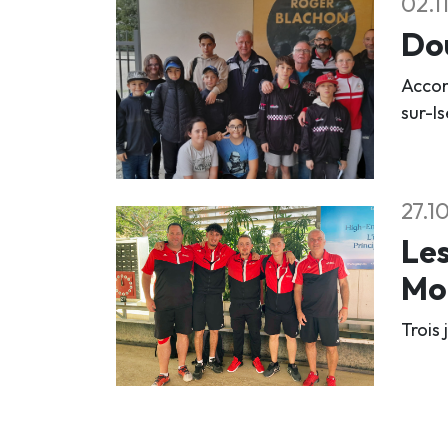
02.1
Dou
Accom
sur-Is
27.1
Les
Mo
Trois