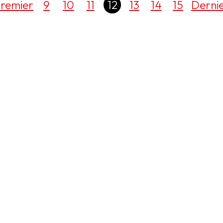
remier
9
10
11
12
13
14
15
Derni