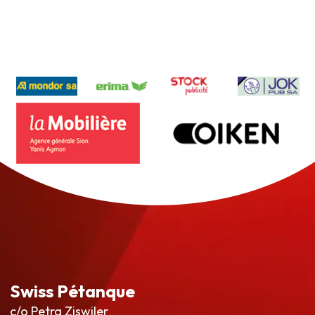
Swiss Pétanque
c/o Petra Ziswiler