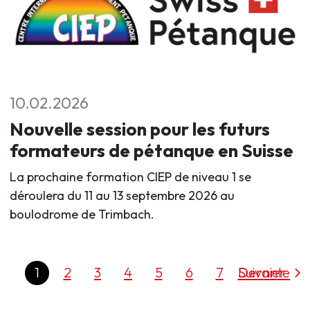
10.02.2026
Nouvelle session pour les futurs
formateurs de pétanque en Suisse
La prochaine formation CIEP de niveau 1 se
déroulera du 11 au 13 septembre 2026 au
boulodrome de Trimbach.
1
2
3
4
5
6
7
Dernier
Suivante