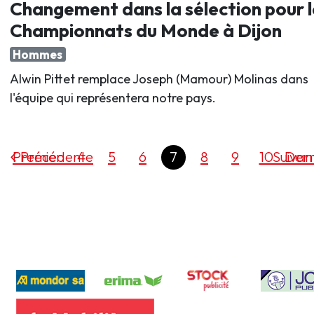
Changement dans la sélection pour l
Championnats du Monde à Dijon
Hommes
Alwin Pittet remplace Joseph (Mamour) Molinas dans
l'équipe qui représentera notre pays.
Premier
Précédente
4
5
6
7
8
9
10
Suivan
Dern