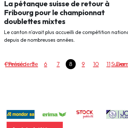
La pétanque suisse de retour à
Fribourg pour le championnat
doublettes mixtes
Le canton n'avait plus accueilli de compétition nation
depuis de nombreuses années.
Premier
Précédente
5
6
7
8
9
10
11
Suivan
Dern