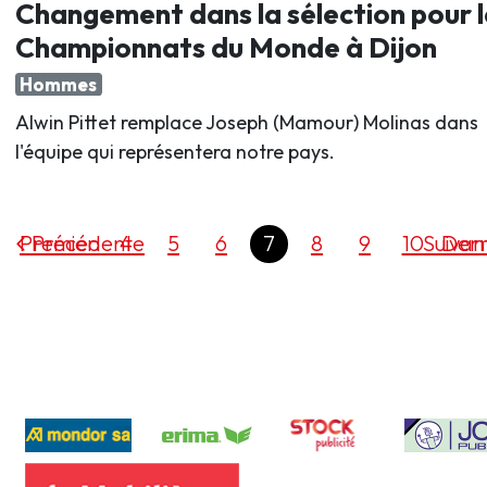
Changement dans la sélection pour l
Championnats du Monde à Dijon
Hommes
Alwin Pittet remplace Joseph (Mamour) Molinas dans
l'équipe qui représentera notre pays.
Premier
Précédente
4
5
6
7
8
9
10
Suivan
Dern