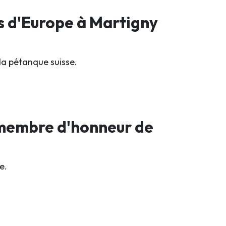
s d'Europe à Martigny
la pétanque suisse.
 membre d'honneur de
e.