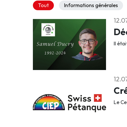
Tout
Informations générales
12.0
Déc
Il éta
12.0
Cré
Le Ce