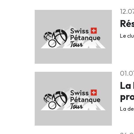
12.0
Rés
Le clu
01.0
La 
pr
La deu