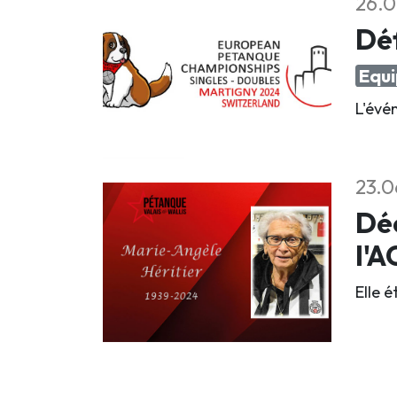
26.0
Déf
Equi
L'évé
23.0
Déc
l'
Elle 