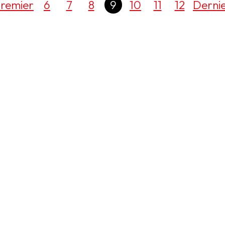
remier
6
7
8
9
10
11
12
Derni