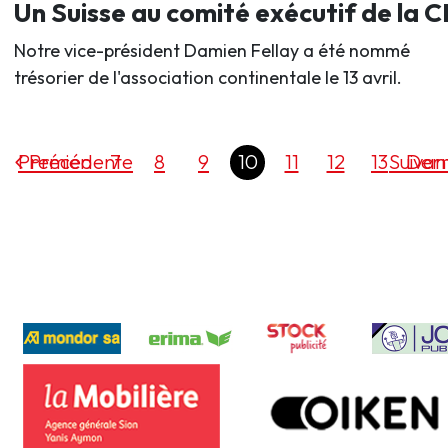
Un Suisse au comité exécutif de la 
Notre vice-président Damien Fellay a été nommé
trésorier de l'association continentale le 13 avril.
Premier
Précédente
7
8
9
10
11
12
13
Suivan
Dern