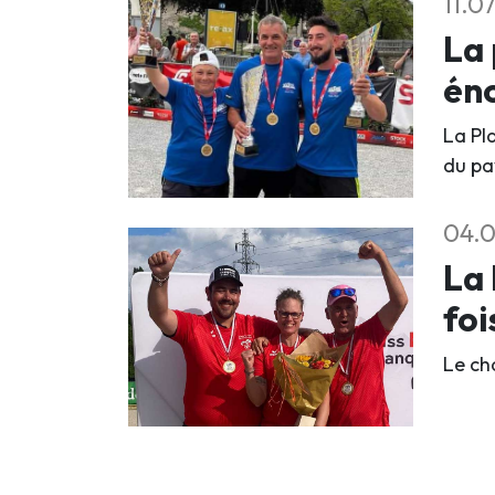
11.0
La 
éno
La Pla
du pa
04.0
La 
foi
Le ch