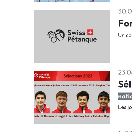
30.0
For
Un co
23.0
Sél
nati
Les j