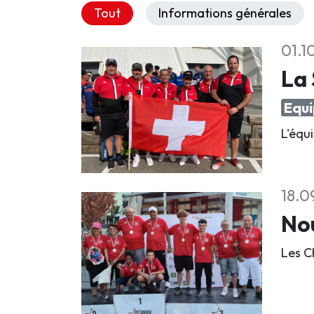
Tout
Informations générales
01.1
La 
Equi
L'équi
18.0
Nou
Les C