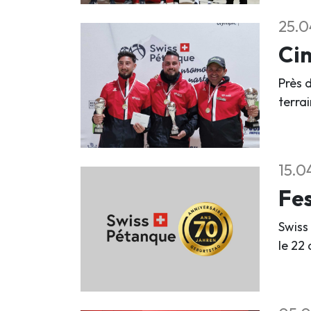
25.0
Cin
Près d
terra
15.0
Fes
Swiss
le 22 