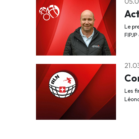
05.0
Act
Le pr
FIPJP
21.0
Com
Les f
Léona