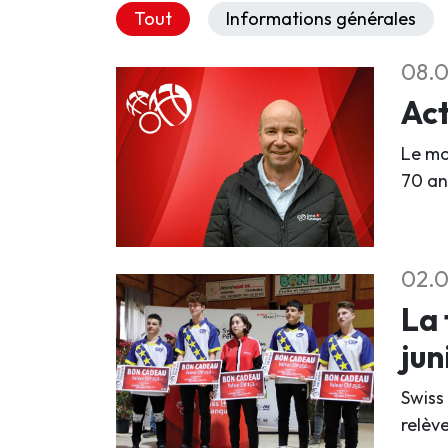
Tout
Informations générales
08.0
Act
Le mo
70 an
02.0
La 
jun
Swiss
relève