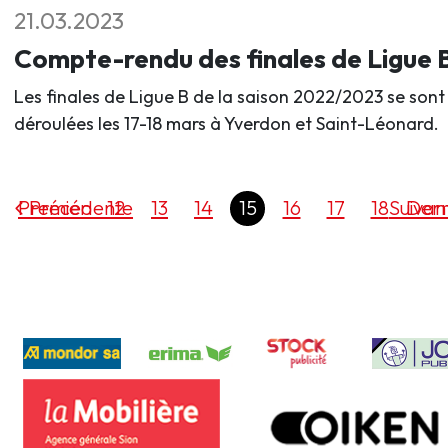
21.03.2023
Compte-rendu des finales de Ligue 
Les finales de Ligue B de la saison 2022/2023 se sont
déroulées les 17-18 mars à Yverdon et Saint-Léonard.
Premier
Précédente
12
13
14
15
16
17
18
Suivan
Dern