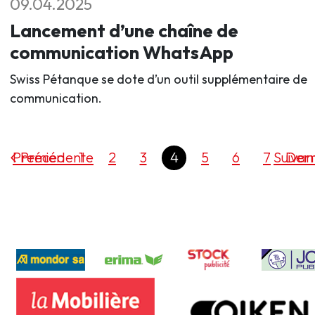
09.04.2025
Lancement d’une chaîne de
communication WhatsApp
Swiss Pétanque se dote d’un outil supplémentaire de
communication.
Premier
Précédente
1
2
3
4
5
6
7
Suivan
Dern