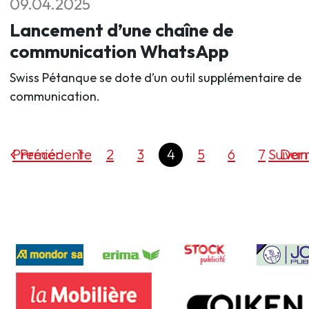
09.04.2025
Lancement d’une chaîne de
communication WhatsApp
Swiss Pétanque se dote d’un outil supplémentaire de
communication.
Premier
Précédente
1
2
3
4
5
6
7
Suivan
Dern