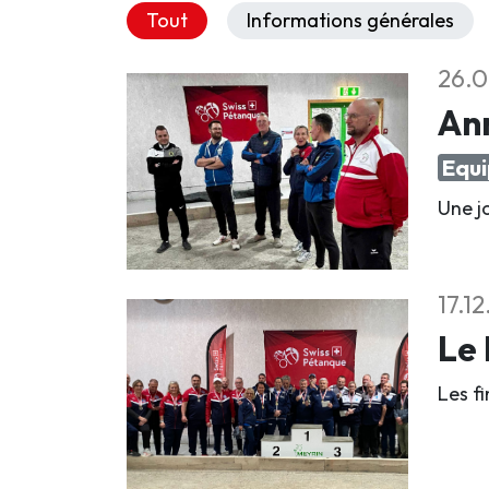
Tout
Informations générales
26.0
An
Equi
Une jo
17.1
Le 
Les f