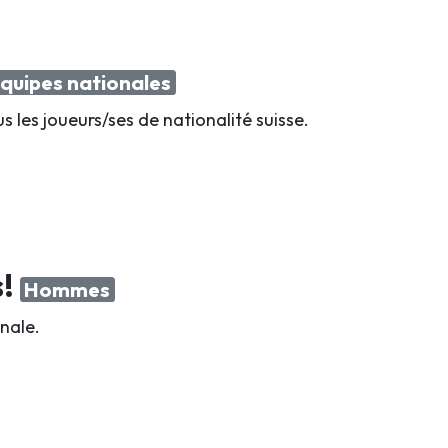
quipes nationales
us les joueurs/ses de nationalité suisse.
s!
Hommes
nale.