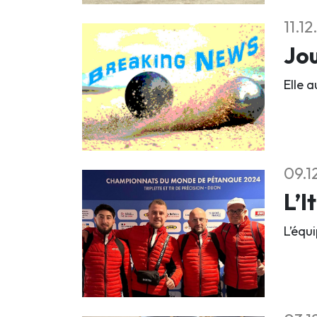
11.1
Jou
Elle a
09.1
L’I
L’équ