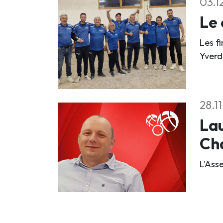
03.1
Le 
Les f
Yverd
28.1
Lau
Ch
L'Ass