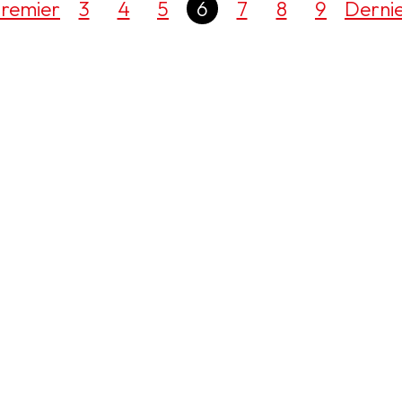
remier
3
4
5
6
7
8
9
Derni