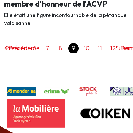
membre d'honneur de l'ACVP
Elle était une figure incontournable de la pétanque
valaisanne.
Premier
Précédente
6
7
8
9
10
11
12
Suivan
Dern