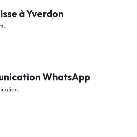
isse à Yverdon
rs.
unication WhatsApp
ication.