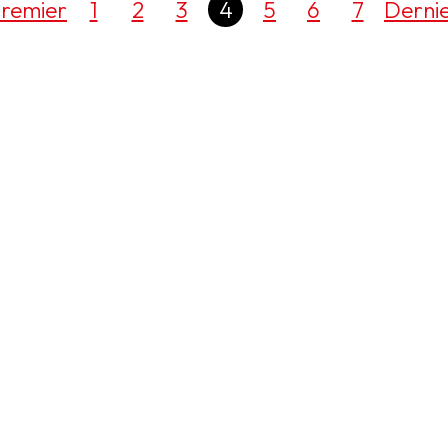
remier
1
2
3
4
5
6
7
Derni