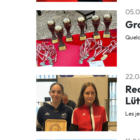
05.0
Gro
Quelq
22.0
Rec
Lü
Les j