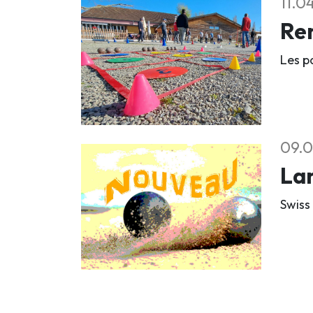
11.0
Ren
Les pa
09.0
La
Swiss