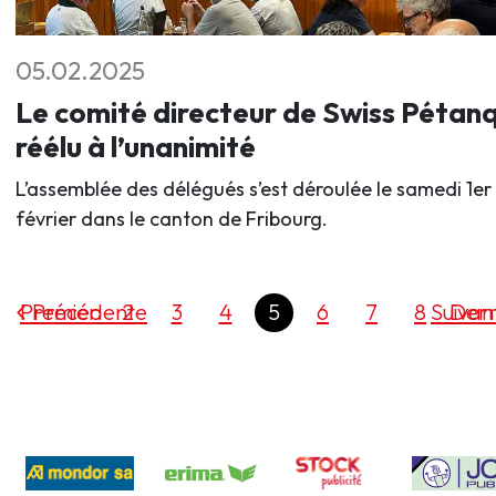
05.02.2025
Le comité directeur de Swiss Pétan
réélu à l’unanimité
L’assemblée des délégués s’est déroulée le samedi 1er
février dans le canton de Fribourg.
Premier
Précédente
2
3
4
5
6
7
8
Suivan
Dern