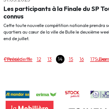
Les participants à la Finale du SP To
connus
Cette toute nouvelle compétition nationale prendra s
quartiers au cœur de la ville de Bulle le deuxième wee
end de juillet.
Premier
Précédente
11
12
13
14
15
16
17
Suivan
Dern