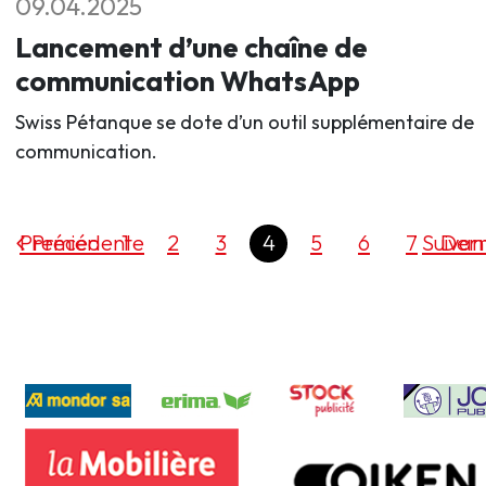
09.04.2025
Lancement d’une chaîne de
communication WhatsApp
Swiss Pétanque se dote d’un outil supplémentaire de
communication.
Premier
Précédente
1
2
3
4
5
6
7
Suivan
Dern