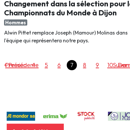
Changement dans la sélection pour l
Championnats du Monde à Dijon
Hommes
Alwin Pittet remplace Joseph (Mamour) Molinas dans
l'équipe qui représentera notre pays.
Premier
Précédente
4
5
6
7
8
9
10
Suivan
Dern