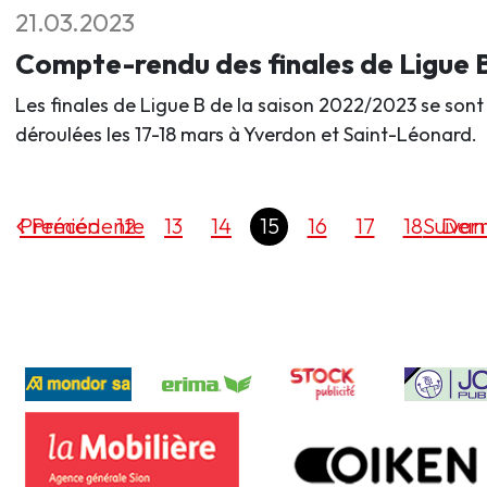
21.03.2023
Compte-rendu des finales de Ligue 
Les finales de Ligue B de la saison 2022/2023 se sont
déroulées les 17-18 mars à Yverdon et Saint-Léonard.
Premier
Précédente
12
13
14
15
16
17
18
Suivan
Dern