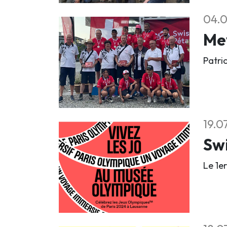
04.
Mey
Patri
19.0
Sw
Le 1e