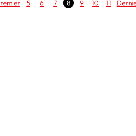
remier
5
6
7
8
9
10
11
Derni