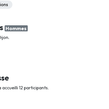
ions
rs
Hommes
ijon.
sse
accueilli 12 participants.