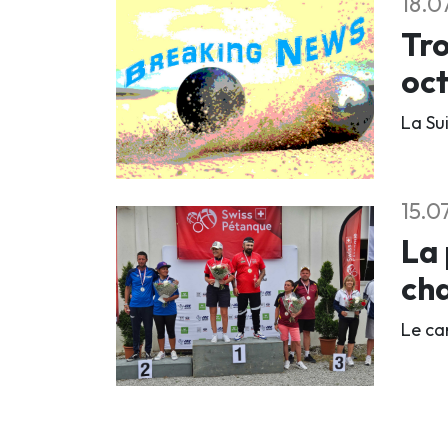
18.0
Tro
oc
La Su
15.0
La 
ch
Le ca