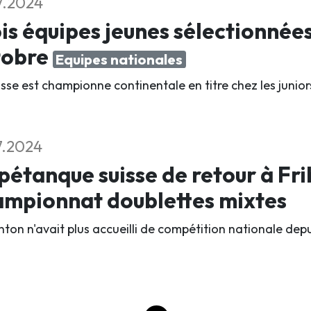
7.2024
is équipes jeunes sélectionnée
tobre
Equipes nationales
isse est championne continentale en titre chez les junio
7.2024
pétanque suisse de retour à Fri
ampionnat doublettes mixtes
nton n'avait plus accueilli de compétition nationale de