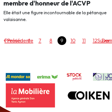
membre d'honneur de l'ACVP
Elle était une figure incontournable de la pétanque
valaisanne.
Premier
Précédente
6
7
8
9
10
11
12
Suivan
Dern