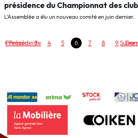
présidence du Championnat des club
L'Assemblée a élu un nouveau comité en juin dernier.
Premier
Précédente
3
4
5
6
7
8
9
Suivan
Dern