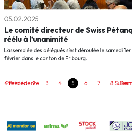
05.02.2025
Le comité directeur de Swiss Pétan
réélu à l’unanimité
L’assemblée des délégués s’est déroulée le samedi 1er
février dans le canton de Fribourg.
Premier
Précédente
2
3
4
5
6
7
8
Suivan
Dern