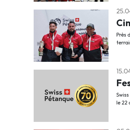
25.0
Cin
Près d
terra
15.0
Fes
Swiss
le 22 