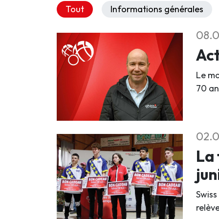
Tout
Informations générales
08.0
Act
Le mo
70 an
02.0
La 
jun
Swiss
relève