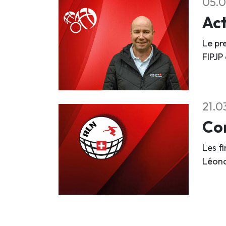
05.0
Act
Le pr
FIPJP
21.0
Com
Les f
Léona