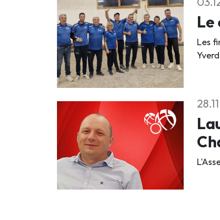
03.1
Le 
Les f
Yverd
28.1
Lau
Ch
L'Ass