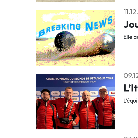
11.1
Jou
Elle a
09.1
L’I
L’équ