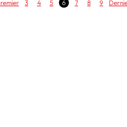
remier
3
4
5
6
7
8
9
Derni