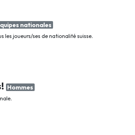
quipes nationales
us les joueurs/ses de nationalité suisse.
s!
Hommes
nale.