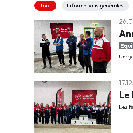
Tout
Informations générales
26.0
An
Equi
Une jo
17.1
Le 
Les f