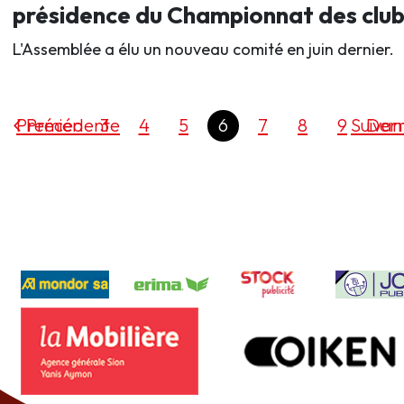
présidence du Championnat des club
L'Assemblée a élu un nouveau comité en juin dernier.
Premier
Précédente
3
4
5
6
7
8
9
Suivan
Dern