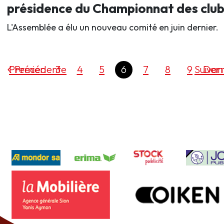
présidence du Championnat des club
L'Assemblée a élu un nouveau comité en juin dernier.
Premier
Précédente
3
4
5
6
7
8
9
Suivan
Dern